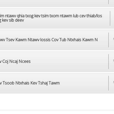
im ntawv qhia txog kev tsim txom ntawm lub cev thiab/los
 kev sib deev
wv Tsev Kawm Ntawv lossis Cov Tub Ntxhais Kawm N
v Coj Ncaj Ncees
v Tsoob Ntxhais Kev Tshaj Tawm