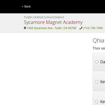
Back
Tustin Unified School District
Sycamore Magnet Academy
1402 Sycamore Ave., Tustin, CA 92780
(714) 730-7360
Qhia
Thov xai
Da
Ke
Ke