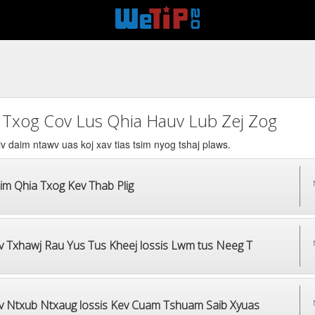
 Txog Cov Lus Qhia Hauv Lub Zej Zog
v daim ntawv uas koj xav tias tsim nyog tshaj plaws.
im Qhia Txog Kev Thab Plig
v Txhawj Rau Yus Tus Kheej lossis Lwm tus Neeg T
v Ntxub Ntxaug lossis Kev Cuam Tshuam Saib Xyuas