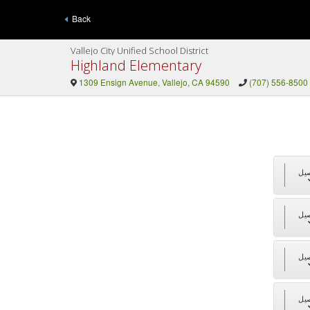
Back
Vallejo City Unified School District
Highland Elementary
1309 Ensign Avenue, Vallejo, CA 94590
(707) 556-8500
يل
يل
يل
يل