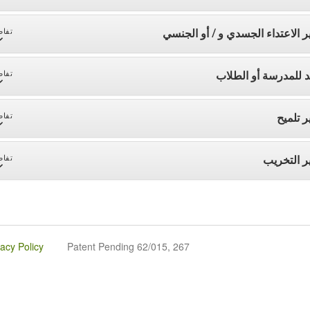
ر الاعتداء الجسدي و / أو الجنسي
تفاص
د للمدرسة أو الطلاب
تفاص
ر تلميح
تفاص
ر التخريب
تفاص
vacy Policy
Patent Pending 62/015, 267