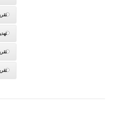
تقري
تهدي
تقري
تقري