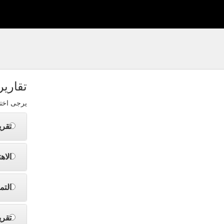
تقارير
يرجى اختي
تقري
الاه
التم
تقر