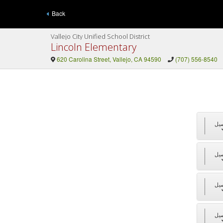
Back
Vallejo City Unified School District
Lincoln Elementary
620 Carolina Street, Vallejo, CA 94590
(707) 556-8540
يل
يل
يل
يل