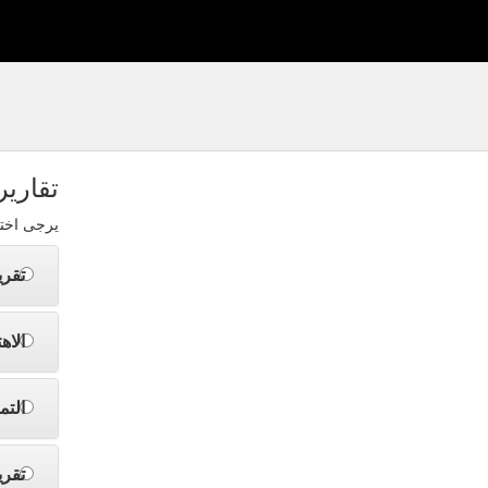
تقارير
يرجى اختي
تقري
الاه
التم
تقر