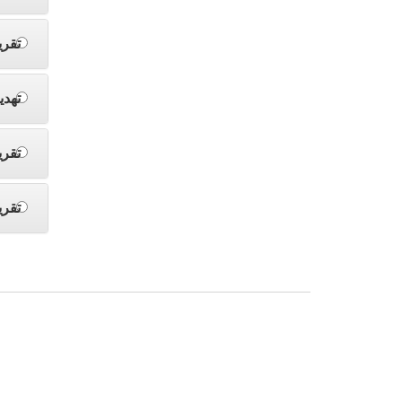
تقري
تهدي
تقري
تقري