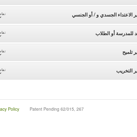
ر الاعتداء الجسدي و / أو الجنسي
تفاص
د للمدرسة أو الطلاب
تفاص
ر تلميح
تفاص
ر التخريب
تفاص
vacy Policy
Patent Pending 62/015, 267