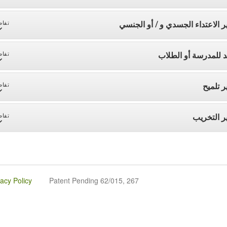
ر الاعتداء الجسدي و / أو الجنسي
تفاص
د للمدرسة أو الطلاب
تفاص
ر تلميح
تفاص
ر التخريب
تفاص
vacy Policy
Patent Pending 62/015, 267