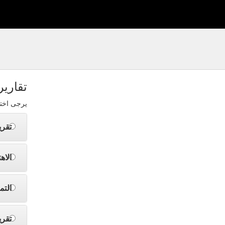
تقارير
يرجى اختي
تقري
الاه
التم
تقر