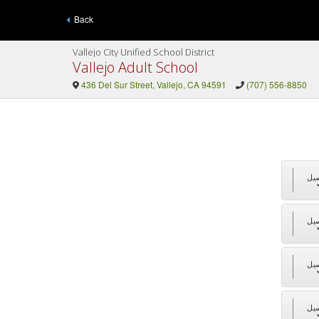
Back
Vallejo City Unified School District
Vallejo Adult School
436 Del Sur Street, Vallejo, CA 94591
(707) 556-8850
يل
يل
يل
يل