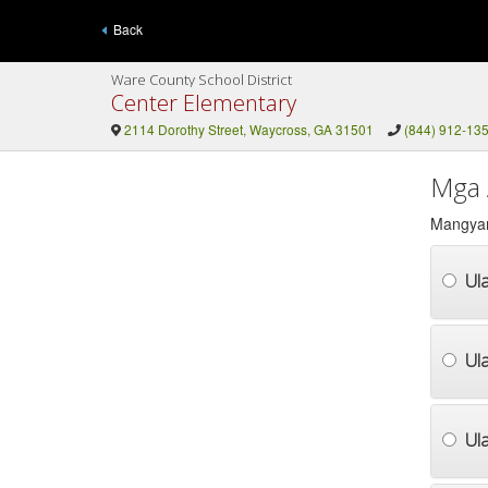
Back
Ware County School District
Center Elementary
2114 Dorothy Street, Waycross, GA 31501
(844) 912-13
Mga 
Mangyari
Ula
Ula
Ul