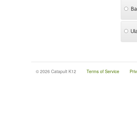
Ba
Ul
© 2026 Catapult K12
Terms of Service
Pri