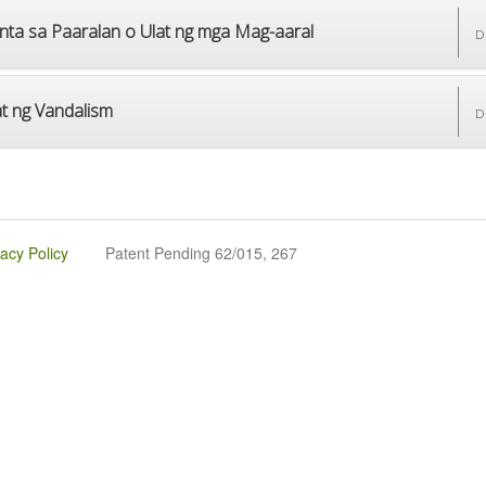
nta sa Paaralan o Ulat ng mga Mag-aaral
D
at ng Vandalism
D
vacy Policy
Patent Pending 62/015, 267