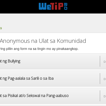
59
Anonymous na Ulat sa Komunidad
ng piliin ang form na sa tingin mo ay pinakaangkop.
t ng Bullying
D
t ng Pag-aalala sa Sarili o sa Iba
D
at sa Pisikal at/o Sekswal na Pang-aabuso
D