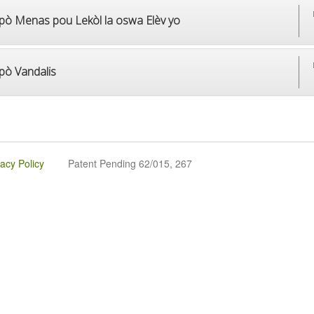
pò Menas pou Lekòl la oswa Elèv yo
pò Vandalis
vacy Policy
Patent Pending 62/015, 267