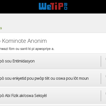
59
 Kominote Anonim
hwazi fòm ou santi ki pi apwopriye a.
pò sou Entimidasyon
pò sou enkyetid pou pwòp tèt ou oswa pou lòt moun
pò Abi Fizik ak/oswa Seksyèl