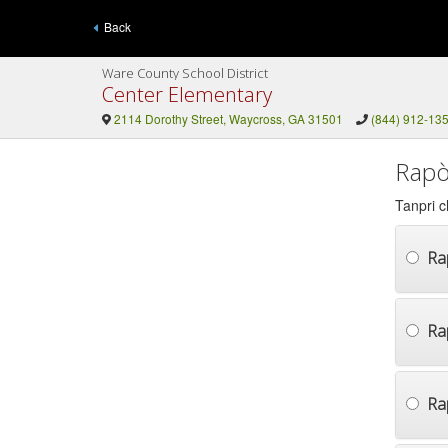
Back
Ware County School District
Center Elementary
2114 Dorothy Street, Waycross, GA 31501
(844) 912-13
Rapò
Tanpri c
Ra
Ra
Ra