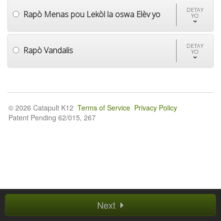
DETAY
Rapò Menas pou Lekòl la oswa Elèv yo
YO
DETAY
Rapò Vandalis
YO
© 2026 Catapult K12
Terms of Service
Privacy Policy
Patent Pending 62/015, 267
Next