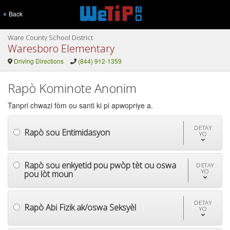
Back
Ware County School District
Waresboro Elementary
Driving Directions
(844) 912-1359
Rapò Kominote Anonim
Tanpri chwazi fòm ou santi ki pi apwopriye a.
DETAY
Rapò sou Entimidasyon
YO
Rapò sou enkyetid pou pwòp tèt ou oswa
DETAY
YO
pou lòt moun
DETAY
Rapò Abi Fizik ak/oswa Seksyèl
YO