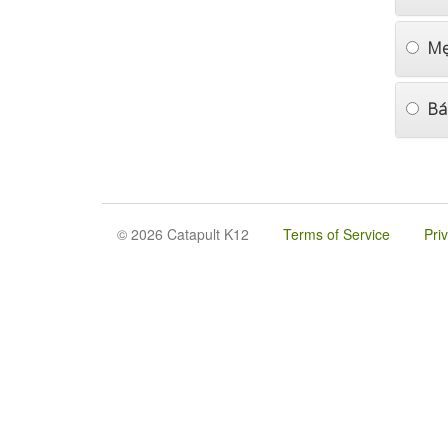
Mẹ
Bá
© 2026 Catapult K12
Terms of Service
Pri