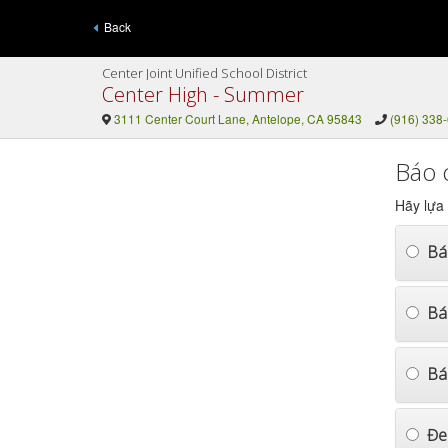
Back
Center Joint Unified School District
Center High - Summer
3111 Center Court Lane, Antelope, CA 95843
(916) 338
Báo 
Hãy lựa
Bá
Bá
Bá
Đe