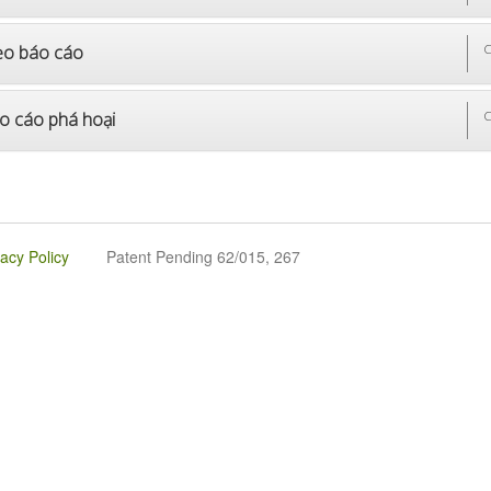
o báo cáo
C
o cáo phá hoại
C
vacy Policy
Patent Pending 62/015, 267