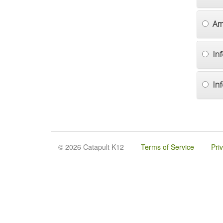
Am
In
In
© 2026 Catapult K12
Terms of Service
Pri