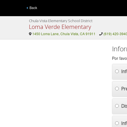
Back
Chula Vista Elementary School District
Loma Verde Elementary
1450 Loma Lane, Chula Vista, CA 91911
(619) 420-394
Info
Por favo
In
Pr
Di
In