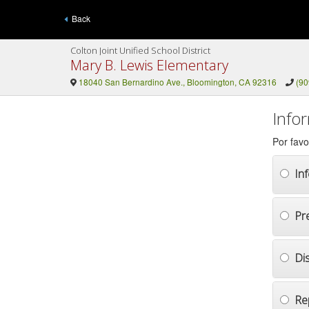
Back
Colton Joint Unified School District
Mary B. Lewis Elementary
18040 San Bernardino Ave., Bloomington, CA 92316
(90
Info
Por favo
In
Pr
Di
Re