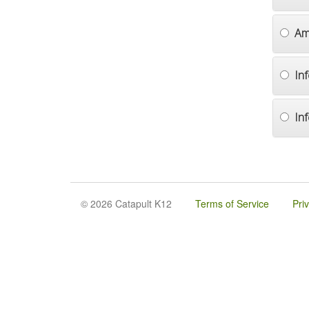
Am
In
In
© 2026 Catapult K12
Terms of Service
Pri