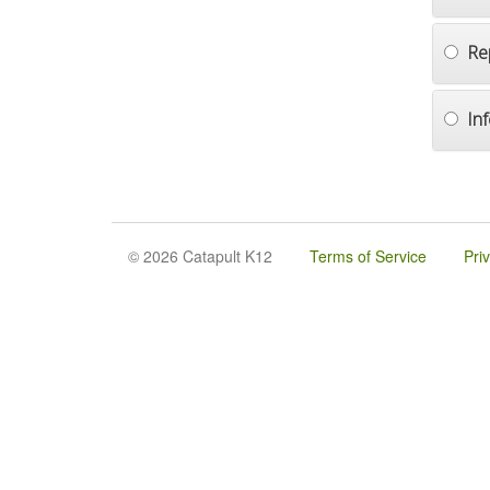
Re
In
© 2026 Catapult K12
Terms of Service
Pri