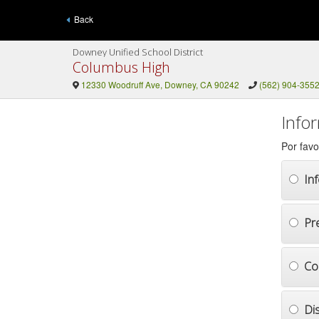
Back
Downey Unified School District
Columbus High
12330 Woodruff Ave, Downey, CA 90242
(562) 904-355
Info
Por favo
In
Pr
Co
Di