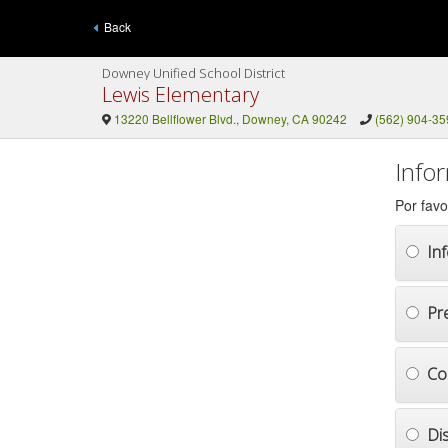
Back
Downey Unified School District
Lewis Elementary
13220 Bellflower Blvd., Downey, CA 90242
(562) 904-35
Info
Por favo
In
Pr
Co
Di