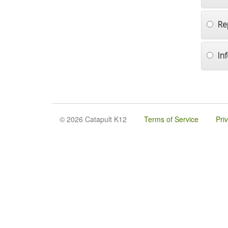
Re
In
© 2026 Catapult K12
Terms of Service
Pri