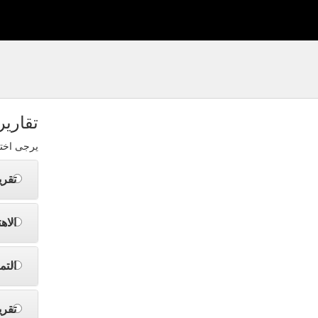
تقارير
يرجى اختي
تقري
الاه
التم
تقري