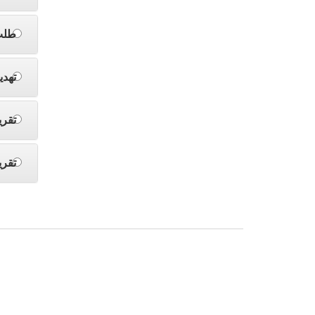
طلب
تهدي
تقري
تقري