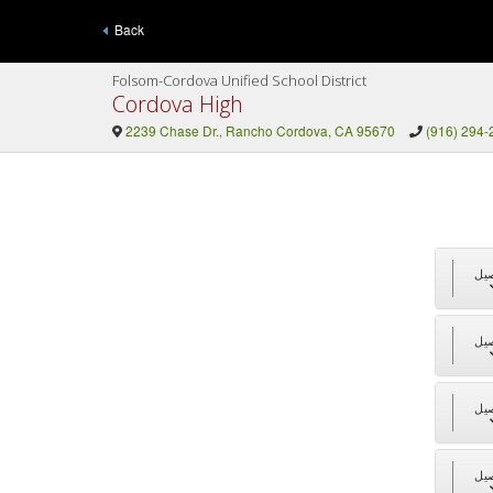
Back
Folsom-Cordova Unified School District
Cordova High
2239 Chase Dr., Rancho Cordova, CA 95670
(916) 294-
يل
يل
يل
يل