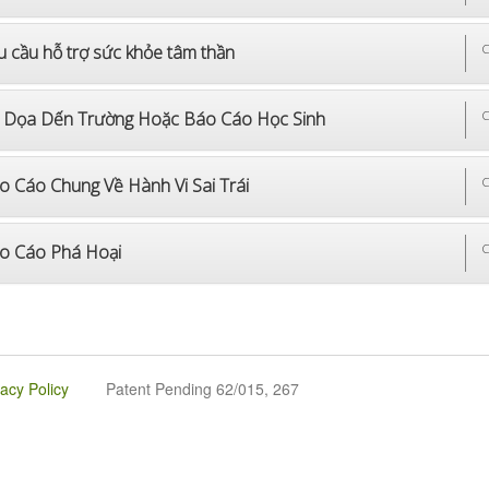
u cầu hỗ trợ sức khỏe tâm thần
C
 Dọa Dến Trường Hoặc Báo Cáo Học Sinh
C
o Cáo Chung Về Hành Vi Sai Trái
C
o Cáo Phá Hoại
C
vacy Policy
Patent Pending 62/015, 267