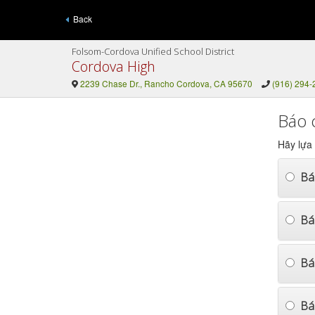
Back
Folsom-Cordova Unified School District
Cordova High
2239 Chase Dr., Rancho Cordova, CA 95670
(916) 294-
Báo 
Hãy lựa
Bá
Bá
Bá
Báo