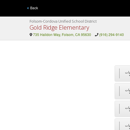
Back
Folsom-Cordova Unified School District
Gold Ridge Elementary
735 Halidon Way, Folsom, CA 95630
(916) 294-9140
ات
ات
ات
ات