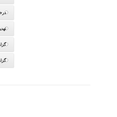
درخ
تهدی
گزا
گزا