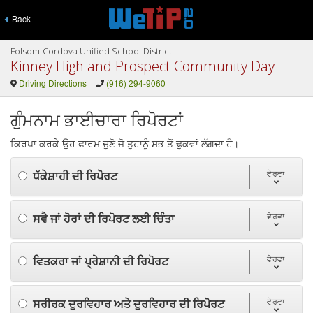
Back
Folsom-Cordova Unified School District
Kinney High and Prospect Community Day
Driving Directions
(916) 294-9060
ਗੁੰਮਨਾਮ ਭਾਈਚਾਰਾ ਰਿਪੋਰਟਾਂ
ਕਿਰਪਾ ਕਰਕੇ ਉਹ ਫਾਰਮ ਚੁਣੋ ਜੋ ਤੁਹਾਨੂੰ ਸਭ ਤੋਂ ਢੁਕਵਾਂ ਲੱਗਦਾ ਹੈ।
ਧੱਕੇਸ਼ਾਹੀ ਦੀ ਰਿਪੋਰਟ
ਵੇਰਵਾ
ਸਵੈ ਜਾਂ ਹੋਰਾਂ ਦੀ ਰਿਪੋਰਟ ਲਈ ਚਿੰਤਾ
ਵੇਰਵਾ
ਵਿਤਕਰਾ ਜਾਂ ਪ੍ਰੇਸ਼ਾਨੀ ਦੀ ਰਿਪੋਰਟ
ਵੇਰਵਾ
ਸਰੀਰਕ ਦੁਰਵਿਹਾਰ ਅਤੇ ਦੁਰਵਿਹਾਰ ਦੀ ਰਿਪੋਰਟ
ਵੇਰਵਾ