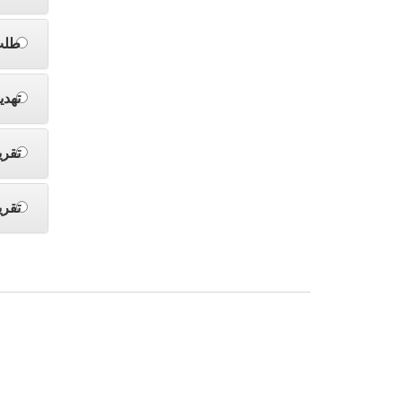
طلب
تهدي
تقري
تقري