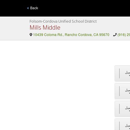
Back
Folsom-Cordova Unified School District
Mills Middle
10439 Coloma Rd., Rancho Cordova, CA 95670
(916) 2
يل
يل
يل
يل