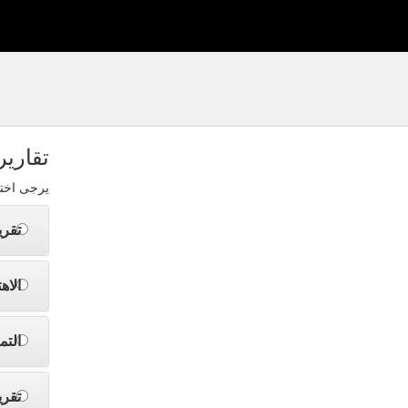
تقارير
يرجى اختي
تقري
الاه
التم
تقري