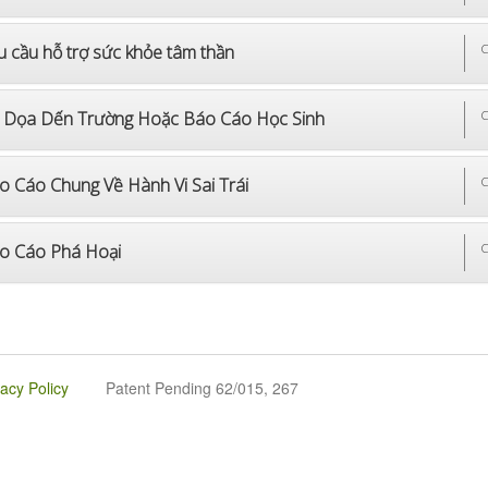
u cầu hỗ trợ sức khỏe tâm thần
C
 Dọa Dến Trường Hoặc Báo Cáo Học Sinh
C
o Cáo Chung Về Hành Vi Sai Trái
C
o Cáo Phá Hoại
C
vacy Policy
Patent Pending 62/015, 267