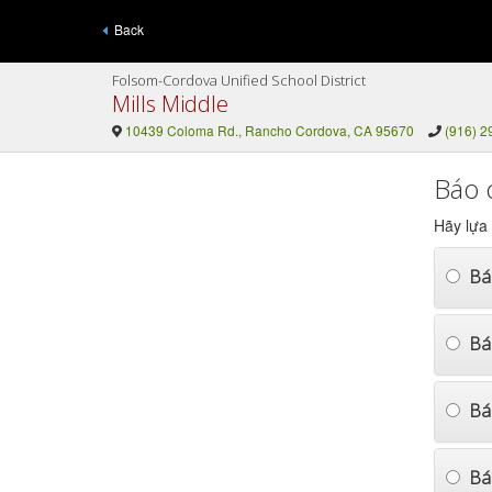
Back
Folsom-Cordova Unified School District
Mills Middle
10439 Coloma Rd., Rancho Cordova, CA 95670
(916) 2
Báo 
Hãy lựa
Bá
Bá
Bá
Báo