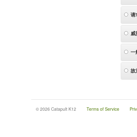
请
威
一
故
© 2026 Catapult K12
Terms of Service
Pri