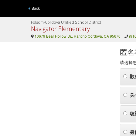
Back
Folsom-Cordova Unified School District
Navigator Elementary
10679 Bear Hollow Dr., Rancho Cordova, CA 95670
(91
匿名
请选择
欺
关
歧
身