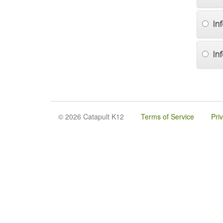
In
In
© 2026 Catapult K12
Terms of Service
Pri