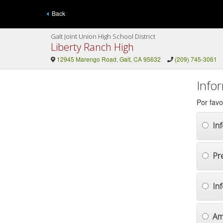
Back
Galt Joint Union High School District
Liberty Ranch High
12945 Marengo Road, Galt, CA 95632
(209) 745-3061
Info
Por favo
In
Pr
In
Am