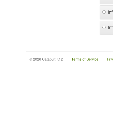
In
In
© 2026 Catapult K12
Terms of Service
Pri