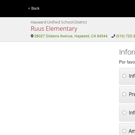
Back
Hayward Unified School District
Ruus Elementary
28027 Dickens Avenue, Hayward, CA 94544
(510) 723-
Info
Por favo
In
Pr
In
Am