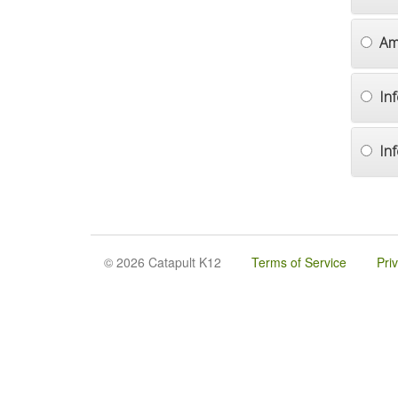
Am
In
In
© 2026 Catapult K12
Terms of Service
Pri