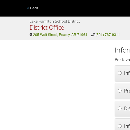
Back
Lake Hamilton School District
District Office
205 Wolf Street, Pearcy, AR 71964
(501) 767-9311
Info
Por favo
In
Pr
Di
In