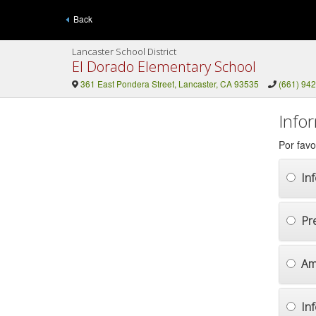
Back
Lancaster School District
El Dorado Elementary School
361 East Pondera Street, Lancaster, CA 93535
(661) 94
Info
Por favo
In
Pr
Am
In