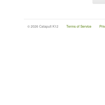
© 2026 Catapult K12
Terms of Service
Pri