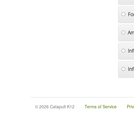
Fo
Am
In
In
© 2026 Catapult K12
Terms of Service
Pri