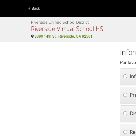
Back
Riverside Unified School District
Riverside Virtual School HS
3380 14th St., Riverside, CA 92501
Info
Por favo
In
Pr
Di
Re