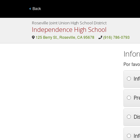
Back
Roseville Joint Union High School District
Independence High School
125 Berry St., Roseville, CA 95678
(916) 786-0793
Info
Por favo
In
Pr
Di
In