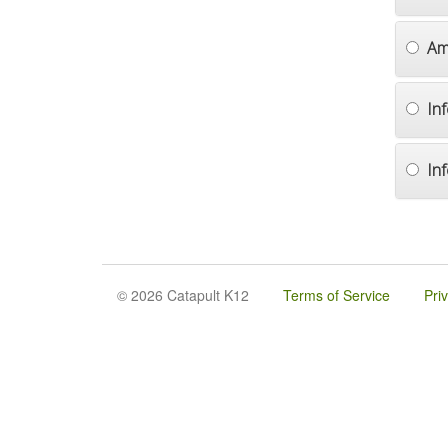
Am
In
In
© 2026 Catapult K12
Terms of Service
Pri