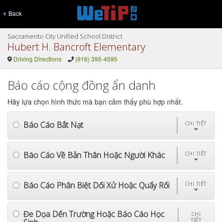
Back
Sacramento City Unified School District
Hubert H. Bancroft Elementary
Driving Directions
(916) 395-4595
Báo cáo cộng đồng ẩn danh
Hãy lựa chọn hình thức mà bạn cảm thấy phù hợp nhất.
Báo Cáo Bắt Nạt
CHI TIẾT
Báo Cáo Về Bản Thân Hoặc Người Khác
CHI TIẾT
Báo Cáo Phân Biệt Dối Xử Hoặc Quấy Rối
CHI TIẾT
Đe Dọa Dến Trường Hoặc Báo Cáo Học
CHI
TIẾT