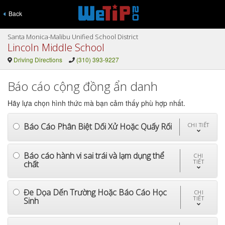
Back
Santa Monica-Malibu Unified School District
Lincoln Middle School
Driving Directions
(310) 393-9227
Báo cáo cộng đồng ẩn danh
Hãy lựa chọn hình thức mà bạn cảm thấy phù hợp nhất.
Báo Cáo Phân Biệt Dối Xử Hoặc Quấy Rối
CHI TIẾT
Báo cáo hành vi sai trái và lạm dụng thể
CHI
TIẾT
chất
Đe Dọa Dến Trường Hoặc Báo Cáo Học
CHI
TIẾT
Sinh