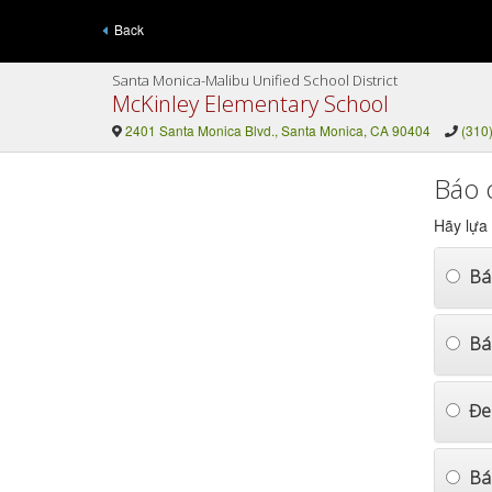
Back
Santa Monica-Malibu Unified School District
McKinley Elementary School
2401 Santa Monica Blvd., Santa Monica, CA 90404
(310
Báo 
Hãy lựa
Bá
Báo
Đe
Bá