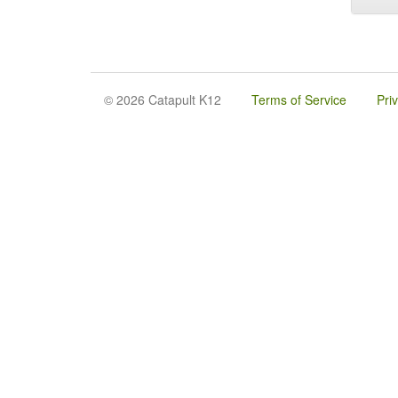
© 2026 Catapult K12
Terms of Service
Pri