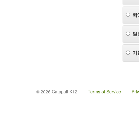
학
일
기
© 2026 Catapult K12
Terms of Service
Pri