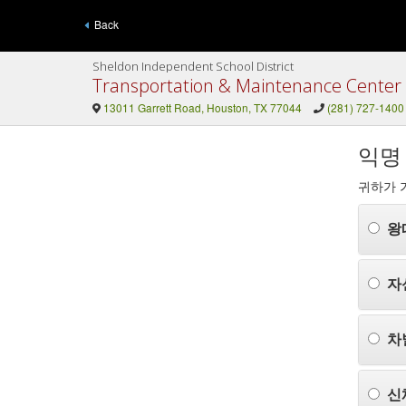
Back
Sheldon Independent School District
Transportation & Maintenance Center
13011 Garrett Road, Houston, TX 77044
(281) 727-1400
익명
귀하가 
왕
자
차
신