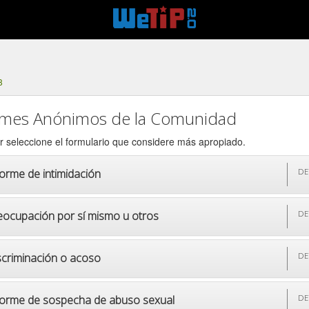
8
rmes Anónimos de la Comunidad
r seleccione el formulario que considere más apropiado.
forme de intimidación
DE
eocupación por sí mismo u otros
DE
scriminación o acoso
DE
forme de sospecha de abuso sexual
DE