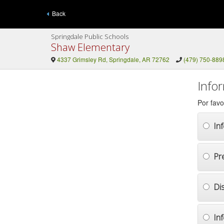
Back
Springdale Public Schools
Shaw Elementary
4337 Grimsley Rd, Springdale, AR 72762
(479) 750-889
Info
Por favo
In
Pr
Di
In