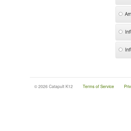
Am
In
In
© 2026 Catapult K12
Terms of Service
Pri