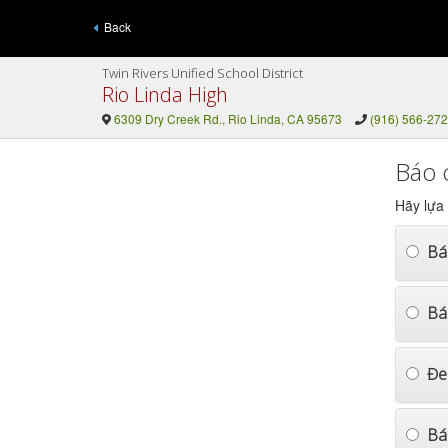
Back
Twin Rivers Unified School District
Rio Linda High
6309 Dry Creek Rd., Rio Linda, CA 95673
(916) 566-27
Báo 
Hãy lựa
Bá
Bá
Đe
Bá