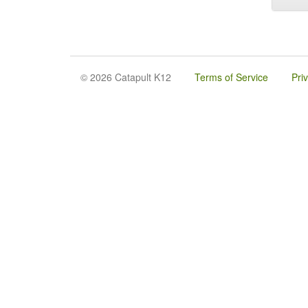
© 2026 Catapult K12
Terms of Service
Pri