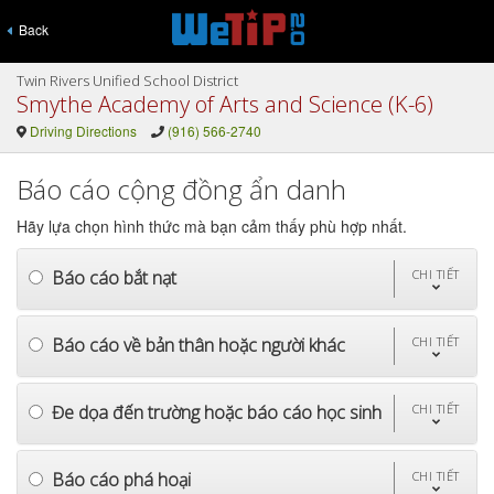
Back
Twin Rivers Unified School District
Smythe Academy of Arts and Science (K-6)
Driving Directions
(916) 566-2740
Báo cáo cộng đồng ẩn danh
Hãy lựa chọn hình thức mà bạn cảm thấy phù hợp nhất.
Báo cáo bắt nạt
CHI TIẾT
Báo cáo về bản thân hoặc người khác
CHI TIẾT
Đe dọa đến trường hoặc báo cáo học sinh
CHI TIẾT
Báo cáo phá hoại
CHI TIẾT