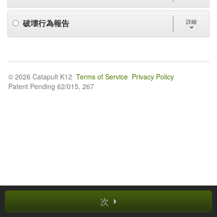
破壊行為報告
詳細
© 2026 Catapult K12
Terms of Service
Privacy Policy
Patent Pending 62/015, 267
次