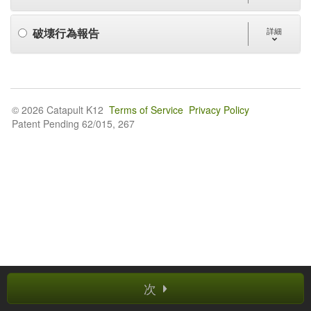
破壊行為報告
詳細
© 2026 Catapult K12
Terms of Service
Privacy Policy
Patent Pending 62/015, 267
次