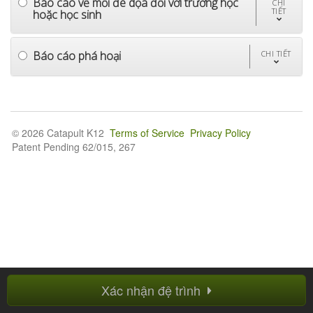
Báo cáo về mối đe dọa đối với trường học
CHI
TIẾT
hoặc học sinh
Báo cáo phá hoại
CHI TIẾT
© 2026 Catapult K12
Terms of Service
Privacy Policy
Patent Pending 62/015, 267
Xác nhận đệ trình