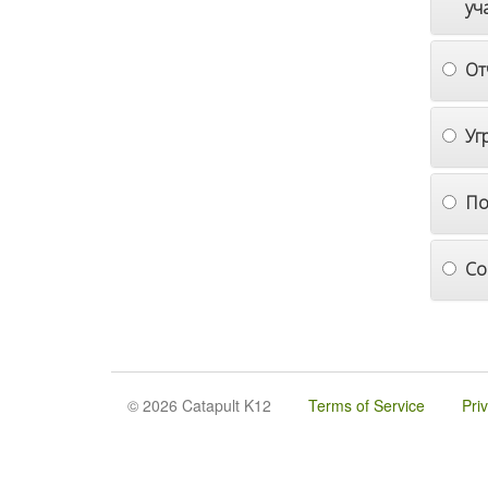
уч
От
Уг
По
Со
© 2026 Catapult K12
Terms of Service
Pri