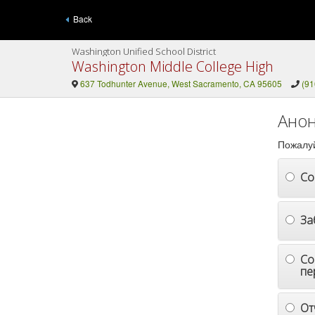
Back
Washington Unified School District
Washington Middle College High
637 Todhunter Avenue, West Sacramento, CA 95605
(91
Анон
Пожалуй
Со
За
Со
пе
От