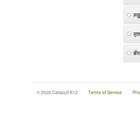
ਸਕੂ
ਸੁ
ਭੰਨ
© 2026 Catapult K12
Terms of Service
Pri