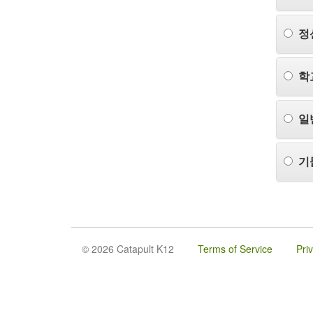
정
학
일
기
© 2026 Catapult K12
Terms of Service
Pri