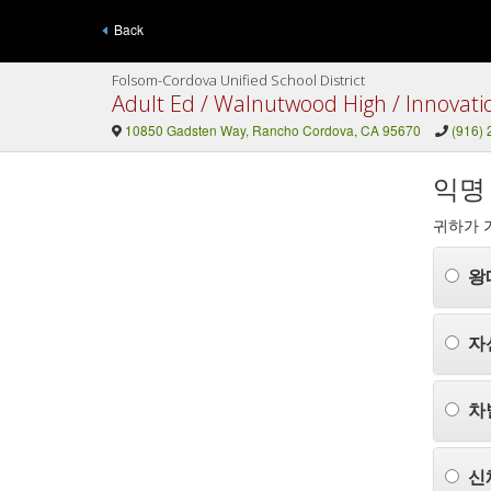
Back
Folsom-Cordova Unified School District
Adult Ed / Walnutwood High / Innovati
10850 Gadsten Way, Rancho Cordova, CA 95670
(916)
익명
귀하가 
왕
자
차
신