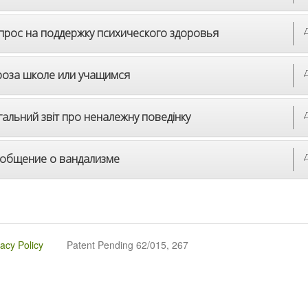
прос на поддержку психического здоровья
роза школе или учащимся
гальний звіт про неналежну поведінку
общение о вандализме
vacy Policy
Patent Pending 62/015, 267