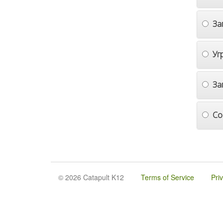
За
Уг
За
Со
© 2026 Catapult K12
Terms of Service
Pri