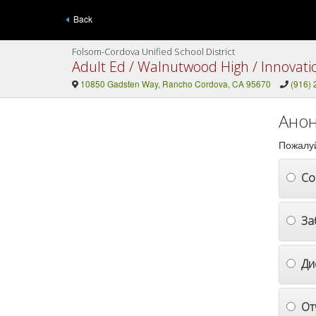
Back
Folsom-Cordova Unified School District
Adult Ed / Walnutwood High / Innovati
10850 Gadsten Way, Rancho Cordova, CA 95670
(916)
Анон
Пожалуй
Со
За
Ди
От