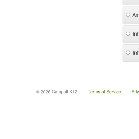
Am
In
In
© 2026 Catapult K12
Terms of Service
Pri