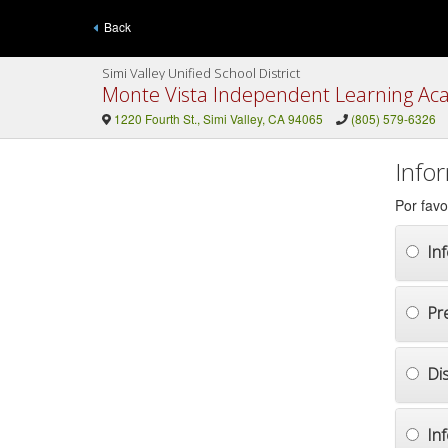
Back
Simi Valley Unified School District
Monte Vista Independent Learning A
1220 Fourth St., Simi Valley, CA 94065
(805) 579-6326
Info
Por favo
In
Pr
Di
In