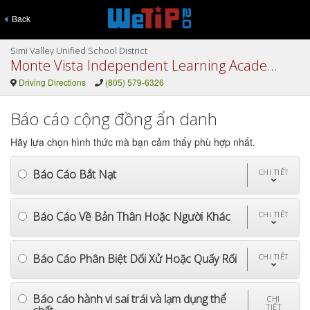
Back
Simi Valley Unified School District
Monte Vista Independent Learning Academy
Driving Directions
(805) 579-6326
Báo cáo cộng đồng ẩn danh
Hãy lựa chọn hình thức mà bạn cảm thấy phù hợp nhất.
Báo Cáo Bắt Nạt
CHI TIẾT
Báo Cáo Về Bản Thân Hoặc Người Khác
CHI TIẾT
Báo Cáo Phân Biệt Dối Xử Hoặc Quấy Rối
CHI TIẾT
Báo cáo hành vi sai trái và lạm dụng thể
CHI
TIẾT