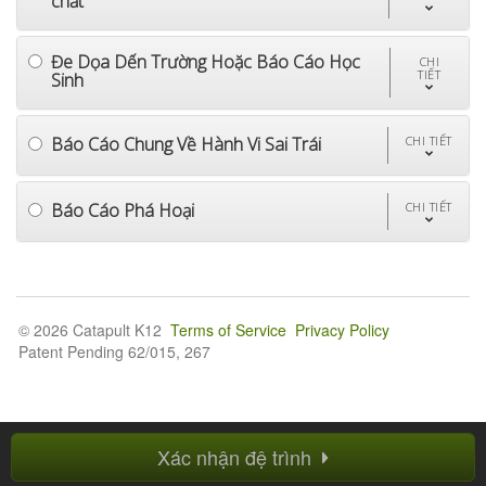
chất
Đe Dọa Dến Trường Hoặc Báo Cáo Học
CHI
TIẾT
Sinh
Báo Cáo Chung Về Hành Vi Sai Trái
CHI TIẾT
Báo Cáo Phá Hoại
CHI TIẾT
© 2026 Catapult K12
Terms of Service
Privacy Policy
Patent Pending 62/015, 267
Xác nhận đệ trình