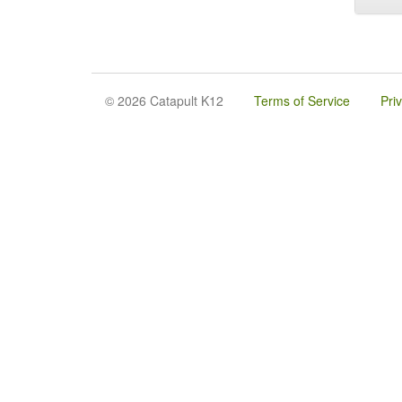
© 2026 Catapult K12
Terms of Service
Pri