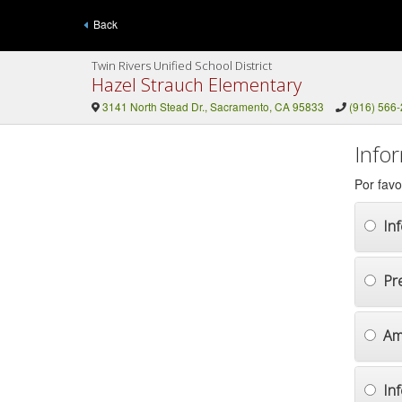
Back
Twin Rivers Unified School District
Hazel Strauch Elementary
3141 North Stead Dr., Sacramento, CA 95833
(916) 566
Info
Por favo
In
Pr
Am
In